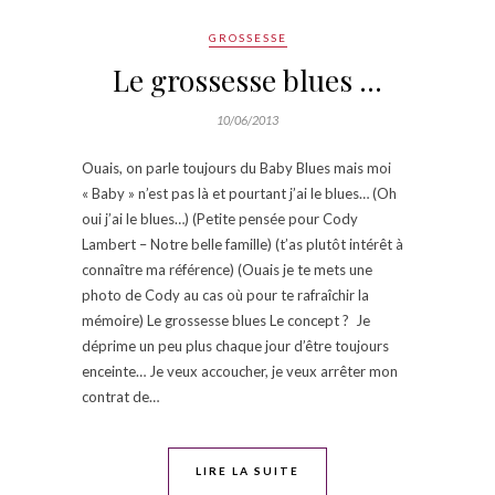
GROSSESSE
Le grossesse blues …
10/06/2013
Ouais, on parle toujours du Baby Blues mais moi
« Baby » n’est pas là et pourtant j’ai le blues… (Oh
oui j’ai le blues…) (Petite pensée pour Cody
Lambert – Notre belle famille) (t’as plutôt intérêt à
connaître ma référence) (Ouais je te mets une
photo de Cody au cas où pour te rafraîchir la
mémoire) Le grossesse blues Le concept ? Je
déprime un peu plus chaque jour d’être toujours
enceinte… Je veux accoucher, je veux arrêter mon
contrat de…
LIRE LA SUITE