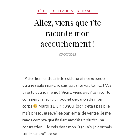
BÉBÉ
DU BLA BLA
GROSSESSE
Allez, viens que j’te
raconte mon
accouchement !
05/07/2013
! Attention, cette article est long et ne possède
qu’une seule image; je sais pas si tu vas tenir… ! Vas
y reste quand même ! Viens, viens que j’te raconte
comment j’ai sorti un boulet de canon de mon
corps
Mardi 11 juin : 3h00, (bon c’était pas pile
mais presque) réveillée par le mal de ventre. Je me
rends compte que finalement c’était plutôt une
contraction… Je vais dans mon lit (ouais, je dormais
sur le canapé), ça va…