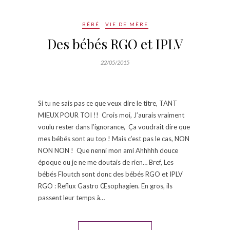
BÉBÉ
VIE DE MÈRE
Des bébés RGO et IPLV
22/05/2015
Si tu ne sais pas ce que veux dire le titre, TANT
MIEUX POUR TOI !! Crois moi, J’aurais vraiment
voulu rester dans l’ignorance, Ça voudrait dire que
mes bébés sont au top ! Mais c’est pas le cas, NON
NON NON ! Que nenni mon ami Ahhhhh douce
époque ou je ne me doutais de rien… Bref, Les
bébés Floutch sont donc des bébés RGO et IPLV
RGO : Reflux Gastro Œsophagien. En gros, ils
passent leur temps à…