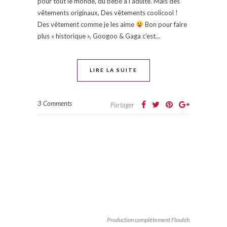
pour tout le monde, du bébé à l’adulte. Mais des
vêtements originaux, Des vêtements coolicool !
Des vêtement comme je les aime
Bon pour faire
plus « historique », Googoo & Gaga c’est…
LIRE LA SUITE
3 Comments
Partager
Production complétement Floutch