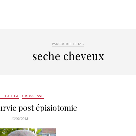
PARCOURIR LE TAG
seche cheveux
 BLA BLA
GROSSESSE
urvie post épisiotomie
13/09/2013