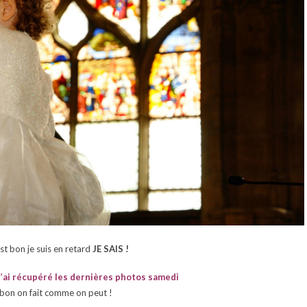
est bon je suis en retard
JE SAIS !
 j’ai récupéré les dernières photos samedi
bon on fait comme on peut !