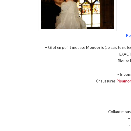
Po
– Gilet en point mousse
Monoprix
(Je sais tu ne l
EXACTE
– Blouse 
– Bloom
– Chaussures
Pisamo
– Collant mou
–
–