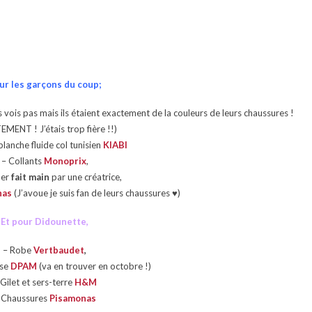
ur les garçons du coup;
es vois pas mais ils étaient exactement de la couleurs de leurs chaussures !
MENT ! J’étais trop fière !!)
blanche fluide col tunisien
KIABI
– Collants
Monoprix
,
er
fait main
par une créatrice,
nas
(J’avoue je suis fan de leurs chaussures ♥)
Et pour Didounette,
– Robe
Vertbaudet
,
sse
DPAM
(va en trouver en octobre !)
 Gilet et sers-terre
H&M
 Chaussures
Pisamonas