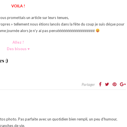
VOILA !
us promettais un article sur leurs tenues,
opres » tellement nous étions lancés dans la fête du coup je suis déçue pour
 comme journée alors je n’y ai pas pensééééééééééééééééééé
Allez !
Des bisous ♥
s ;)
Partager
otos photo. Pas parfaite avec un quotidien bien rempli, un peu d'humour,
ranches de vie.