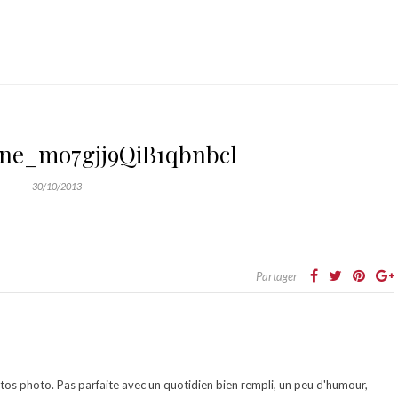
ine_mo7gjj9QiB1qbnbcl
30/10/2013
Partager
otos photo. Pas parfaite avec un quotidien bien rempli, un peu d'humour,