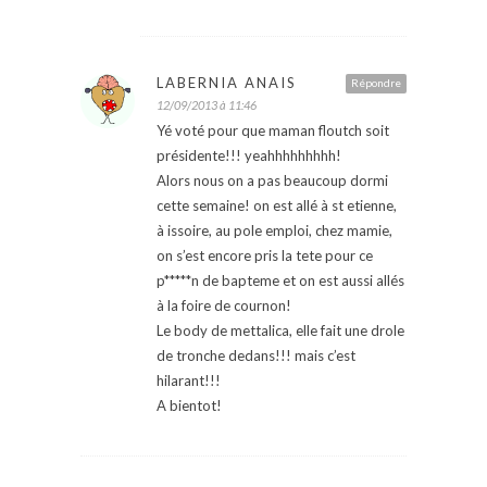
LABERNIA ANAIS
Répondre
12/09/2013 à 11:46
Yé voté pour que maman floutch soit
présidente!!! yeahhhhhhhhh!
Alors nous on a pas beaucoup dormi
cette semaine! on est allé à st etienne,
à issoire, au pole emploi, chez mamie,
on s’est encore pris la tete pour ce
p*****n de bapteme et on est aussi allés
à la foire de cournon!
Le body de mettalica, elle fait une drole
de tronche dedans!!! mais c’est
hilarant!!!
A bientot!