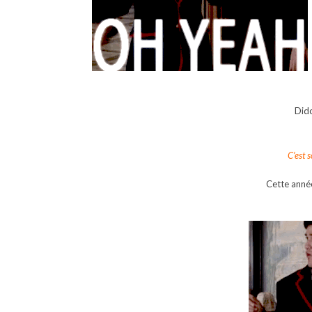
Did
C’est 
Cette ann