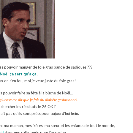
 pas pouvoir manger de foie gras bande de sadiques ???
Noël ça sert qu’a ça !
ux on s’en fou, moi je veux juste du foie gras !
 pouvoir faire sa fête à la bûche de Noël…
glucose me dit que je fais du diabète gestationnel.
 chercher les résultats le 26 OK ?
it pas qu’ils sont prêts pour aujourd’hui hein.
vec ma maman, mes frères, ma sœur et les enfants de tout le monde,
oël
dans une salle louée pour l’occasion.