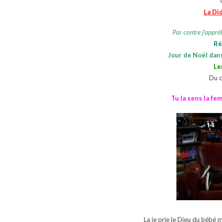
La Did
Par contre j’appré
Ré
Jour de Noël dans
Le
Du c
Tu la sens la fe
La je prie le Dieu du bébé 