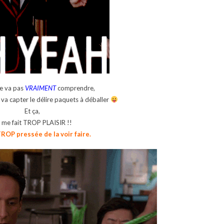
le va pas
VRAIMENT
comprendre,
 va capter le délire paquets à déballer
Et ça,
 me fait TROP PLAISIR !!
TROP pressée de la voir faire.