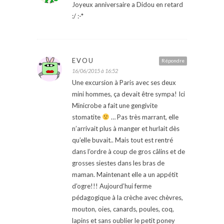
Joyeux anniversaire a Didou en retard
:/ :-*
EVOU
Répondre
16/06/2015 à 16:52
Une excursion à Paris avec ses deux
mini hommes, ça devait être sympa! Ici
Minicrobe a fait une gengivite
stomatite
… Pas très marrant, elle
n’arrivait plus à manger et hurlait dès
qu’elle buvait.. Mais tout est rentré
dans l’ordre à coup de gros câlins et de
grosses siestes dans les bras de
maman. Maintenant elle a un appétit
d’ogre!!! Aujourd’hui ferme
pédagogique à la crèche avec chèvres,
mouton, oies, canards, poules, coq,
lapins et sans oublier le petit poney