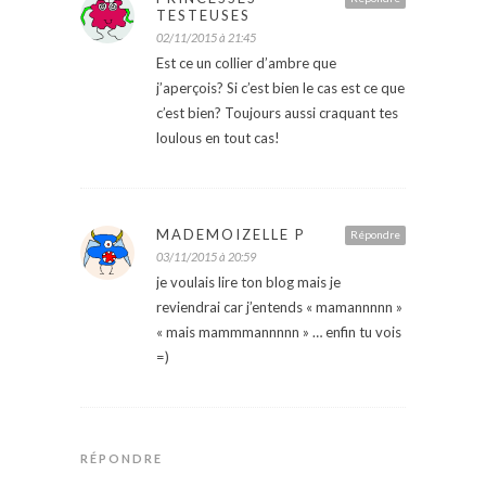
TESTEUSES
02/11/2015 à 21:45
Est ce un collier d’ambre que
j’aperçois? Si c’est bien le cas est ce que
c’est bien? Toujours aussi craquant tes
loulous en tout cas!
MADEMOIZELLE P
Répondre
03/11/2015 à 20:59
je voulais lire ton blog mais je
reviendrai car j’entends « mamannnnn »
« mais mammmannnnn » … enfin tu vois
=)
RÉPONDRE