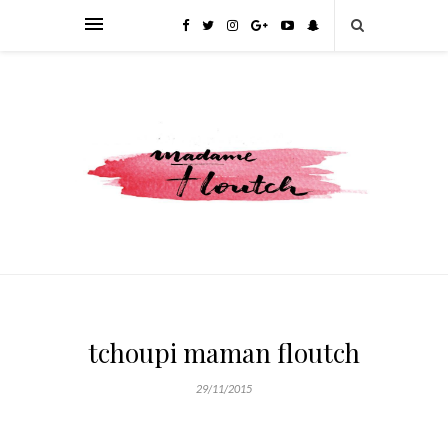
tchoupi maman floutch
29/11/2015