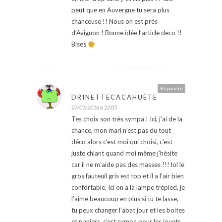
peut que en Auvergne tu sera plus
chanceuse !! Nous on est près
d’Avignon ! Bonne idée l’article deco !!
Bises
Répondre
DRINETTECACAHUÈTE
27/01/2016 à 22:05
Tes choix son très sympa ! Ici, j’ai de la
chance, mon mari n’est pas du tout
déco alors c’est moi qui choisi, c’est
juste chiant quand moi même j’hésite
car il ne m’aide pas des masses !!! lol le
gros fauteuil gris est top et il a l’air bien
confortable. Ici on a la lampe trépied, je
l’aime beaucoup en plus si tu te lasse,
tu peux changer l’abat jour et les boites
et paniers, c’est sympa pour les jouets.