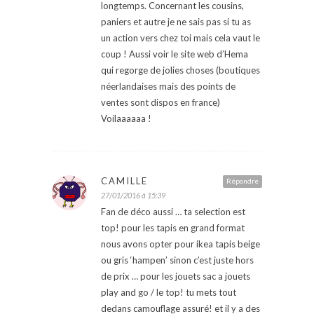
longtemps. Concernant les cousins,
paniers et autre je ne sais pas si tu as
un action vers chez toi mais cela vaut le
coup ! Aussi voir le site web d’Hema
qui regorge de jolies choses (boutiques
néerlandaises mais des points de
ventes sont dispos en france)
Voilaaaaaa !
CAMILLE
Répondre
27/01/2016 à 15:39
Fan de déco aussi … ta selection est
top! pour les tapis en grand format
nous avons opter pour ikea tapis beige
ou gris ‘hampen’ sinon c’est juste hors
de prix … pour les jouets sac a jouets
play and go / le top! tu mets tout
dedans camouflage assuré! et il y a des