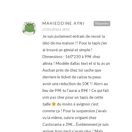
MAHIEDDINE AYNI
Répondre
27/01/2016 à 18:51
Je suis justement entrain de revoir la
déci de ma maison !! Pour le tapis j’en
ai trouvé un génial et simple !
Dimensions : 160*230 à 99€ chez
alinéa ! Modèle dallas text et si tu as un
Auchan près de chez toi sache que
derriere le ticket de caisse tu peux
avoir une réduction de 10€ !! Alors au
lieu de 99€ tu l’aurai a 89€ ! Ce qui fait
vrm pas cher pour un tapis de cette
taille
du moins à avignon c’est
comme ça ! Pour la suspension j’avais
vu la même, cuivre origami chez
Castorama a 39€… Évidemment je suis
arriver trop tard y’avais plus ! Mais