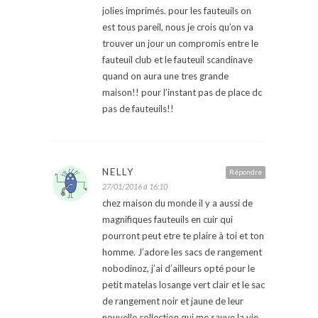
jolies imprimés. pour les fauteuils on
est tous pareil, nous je crois qu’on va
trouver un jour un compromis entre le
fauteuil club et le fauteuil scandinave
quand on aura une tres grande
maison!! pour l’instant pas de place dc
pas de fauteuils!!
NELLY
Répondre
27/01/2016 à 16:10
chez maison du monde il y a aussi de
magnifiques fauteuils en cuir qui
pourront peut etre te plaire à toi et ton
homme. J’adore les sacs de rangement
nobodinoz, j’ai d’ailleurs opté pour le
petit matelas losange vert clair et le sac
de rangement noir et jaune de leur
nouvelle collection qui me sauve la vie