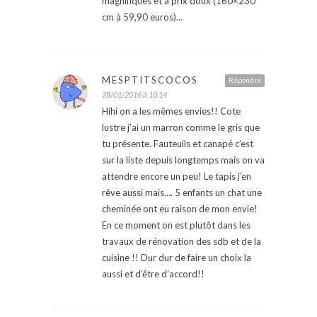
magnifiques et à prix doux (160×230
cm à 59,90 euros)…
MESPTITSCOCOS
Répondre
28/01/2016 à 10:14
Hihi on a les mêmes envies!! Cote
lustre j’ai un marron comme le gris que
tu présente. Fauteuils et canapé c’est
sur la liste depuis longtemps mais on va
attendre encore un peu! Le tapis j’en
rêve aussi mais…. 5 enfants un chat une
cheminée ont eu raison de mon envie!
En ce moment on est plutôt dans les
travaux de rénovation des sdb et de la
cuisine !! Dur dur de faire un choix la
aussi et d’être d’accord!!