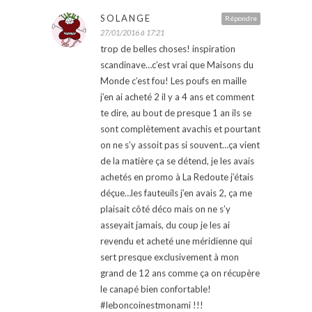
SOLANGE
Répondre
27/01/2016 à 17:21
trop de belles choses! inspiration
scandinave…c’est vrai que Maisons du
Monde c’est fou! Les poufs en maille
j’en ai acheté 2 il y a 4 ans et comment
te dire, au bout de presque 1 an ils se
sont complètement avachis et pourtant
on ne s’y assoit pas si souvent…ça vient
de la matière ça se détend, je les avais
achetés en promo à La Redoute j’étais
déçue…les fauteuils j’en avais 2, ça me
plaisait côté déco mais on ne s’y
asseyait jamais, du coup je les ai
revendu et acheté une méridienne qui
sert presque exclusivement à mon
grand de 12 ans comme ça on récupère
le canapé bien confortable!
#leboncoinestmonami !!!