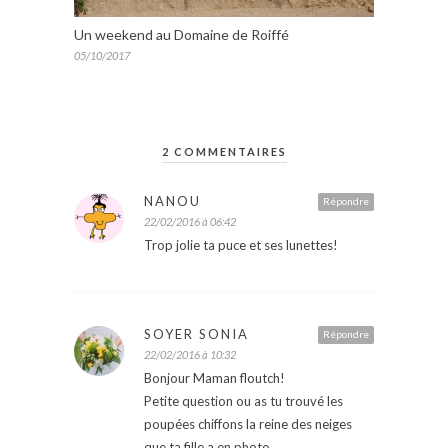
Un weekend au Domaine de Roiffé
05/10/2017
2 COMMENTAIRES
NANOU
Répondre
22/02/2016 à 06:42
Trop jolie ta puce et ses lunettes!
SOYER SONIA
Répondre
22/02/2016 à 10:32
Bonjour Maman floutch!
Petite question ou as tu trouvé les
poupées chiffons la reine des neiges
que ta fille a en photo.