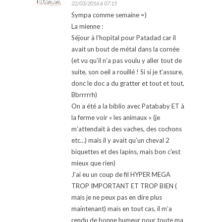
22/03/2016 à 07:15
Sympa comme semaine =)
La mienne :
Séjour à l’hopital pour Patadad car il
avait un bout de métal dans la cornée
(et vu qu’il n’a pas voulu y aller tout de
suite, son oeil a rouillé ! Si si je t’assure,
donc le doc a du gratter et tout et tout,
Bbrrrrrh)
On a été a la biblio avec Patababy ET à
la ferme voir « les animaux » (je
m’attendait à des vaches, des cochons
etc…) mais il y avait qu’un cheval 2
biquettes et des lapins, mais bon c’est
mieux que rien)
J’ai eu un coup de fil HYPER MEGA
TROP IMPORTANT ET TROP BIEN (
mais je ne peux pas en dire plus
maintenant) mais en tout cas, il m’a
rendu de bonne humeur pour toute ma