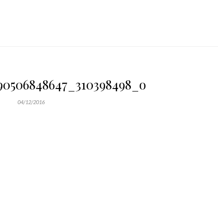
90506848647_310398498_o
04/12/2016