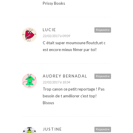
Prissy Books
LUCIE
Répondre
22/02/2017 à 09:09
C était super moumoune floutch,et c
est encore mieux filmer par toi!
AUDREY BERNADAL
Répondre
22/02/2017 à 10:34
Trop canon ce petit reportage ! Pas
besoin de t améliorer c’est top!
Bisous
JUSTINE
Répondre