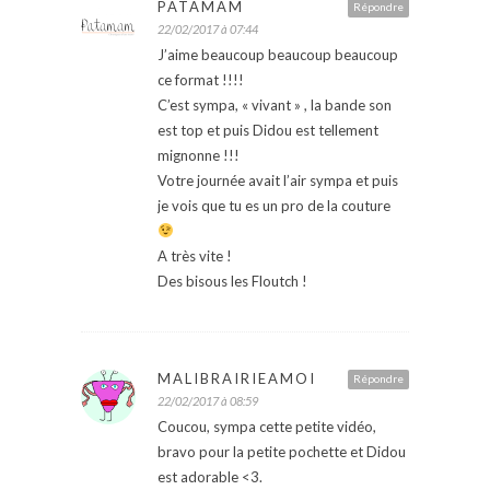
PATAMAM
Répondre
22/02/2017 à 07:44
J’aime beaucoup beaucoup beaucoup
ce format !!!!
C’est sympa, « vivant » , la bande son
est top et puis Didou est tellement
mignonne !!!
Votre journée avait l’air sympa et puis
je vois que tu es un pro de la couture
A très vite !
Des bisous les Floutch !
MALIBRAIRIEAMOI
Répondre
22/02/2017 à 08:59
Coucou, sympa cette petite vidéo,
bravo pour la petite pochette et Didou
est adorable <3.