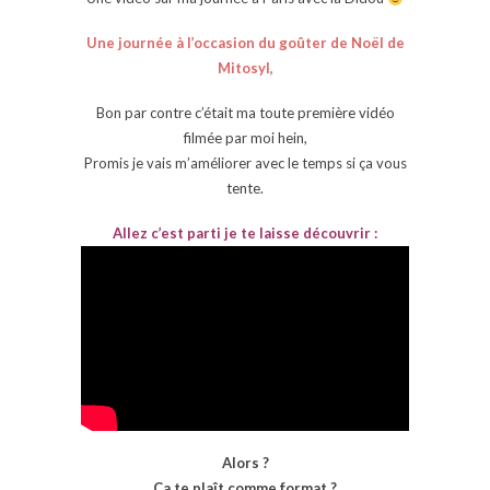
Une journée à l’occasion du goûter de Noël de
Mitosyl,
Bon par contre c’était ma toute première vidéo
filmée par moi hein,
Promis je vais m’améliorer avec le temps si ça vous
tente.
Allez c’est parti je te laisse découvrir :
Alors ?
Ça te plaît comme format ?