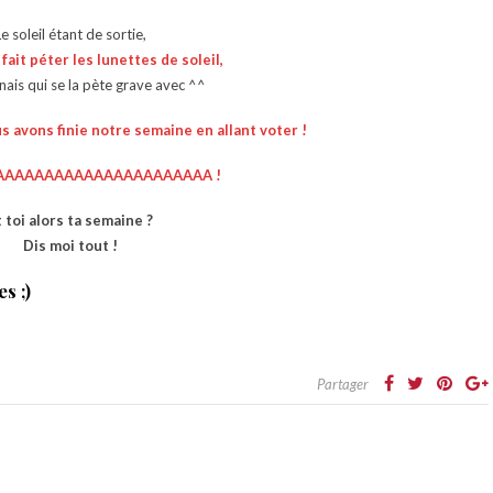
Le soleil étant de sortie,
ait péter les lunettes de soleil,
nnais qui se la pète grave avec ^^
 avons finie notre semaine en allant voter !
AAAAAAAAAAAAAAAAAAAAAA !
t toi alors ta semaine ?
Dis moi tout !
s ;)
Partager