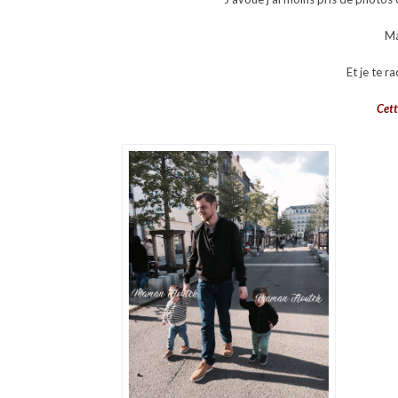
Ma
Et je te 
Cett