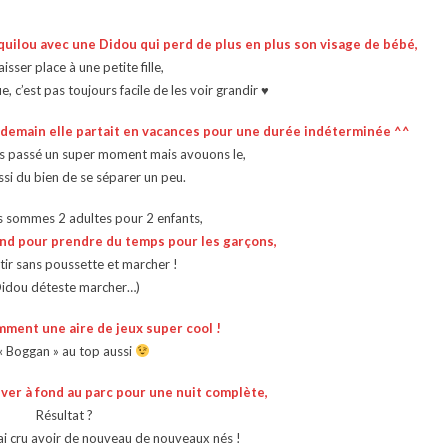
ilou avec une Didou qui perd de plus en plus son visage de bébé,
aisser place à une petite fille,
e, c’est pas toujours facile de les voir grandir ♥
lendemain elle partait en vacances pour une durée indéterminée ^^
rs passé un super moment mais avouons le,
ssi du bien de se séparer un peu.
sommes 2 adultes pour 2 enfants,
ond pour prendre du temps pour les garçons,
tir sans poussette et marcher !
Didou déteste marcher…)
mment une aire de jeux super cool !
« Boggan » au top aussi
ever à fond au parc pour une nuit complète,
Résultat ?
’ai cru avoir de nouveau de nouveaux nés !