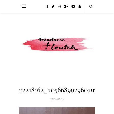
22218162_705668992960797_503
01/10/2017