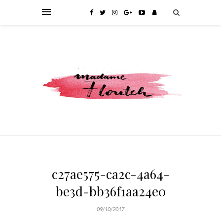
c27ae575-ca2c-4a64-
be3d-bb36f1aa24e0
09/10/2017