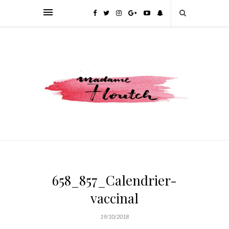
658_857_Calendrier-
vaccinal
19/10/2018