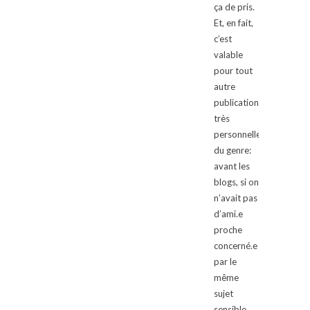
ça de pris.
Et, en fait,
c’est
valable
pour tout
autre
publication
très
personnelle
du genre:
avant les
blogs, si on
n’avait pas
d’ami.e
proche
concerné.e
par le
même
sujet
sensible,