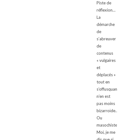
Piste de
réflexion…
La
démarche
de
s’abreuver
de
contenus
« vulgaires
et
déplacés »
tout en
s’offusquant
n’en est
pas moins
bizarroïde…
Ou
masochiste?
Moi, je me
dis que si