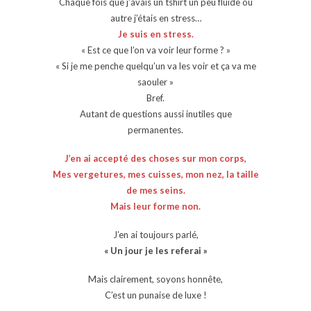
Chaque fois que j’avais un tshirt un peu fluide ou
autre j’étais en stress…
Je suis en stress.
« Est ce que l’on va voir leur forme ? »
« Si je me penche quelqu’un va les voir et ça va me
saouler »
Bref.
Autant de questions aussi inutiles que
permanentes.
J’en ai accepté des choses sur mon corps,
Mes vergetures, mes cuisses, mon nez, la taille
de mes seins.
Mais leur forme non.
J’en ai toujours parlé,
« Un jour je les referai »
Mais clairement, soyons honnête,
C’est un punaise de luxe !