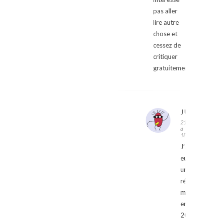
pas aller
lire autre
chose et
cessez de
critiquer
gratuitement.
JULIETTE
21/09/2019
à
18:08
J’ai
eu
une
réduction
mammaire
en
2007,prise