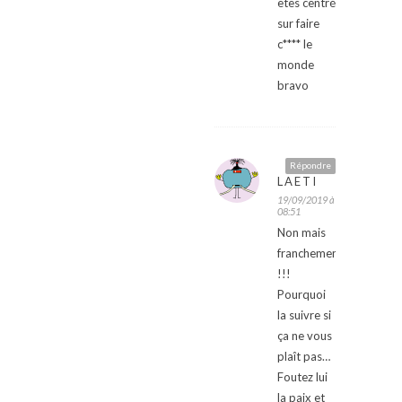
êtes centré
sur faire
c**** le
monde
bravo
Répondre
LAETI
19/09/2019 à
08:51
Non mais
franchement
!!!
Pourquoi
la suivre si
ça ne vous
plaît pas…
Foutez lui
la paix et