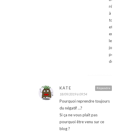
rétablissemen
à
toi
et
enjoy
les
jolis
petits
décolletés
KATE
Répondre
18/09/2019 à 09:54
Pourquoi reprendre toujours
du négatif …?
Si ça ne vous plaît pas
pourquoi être venu sur ce
blog ?