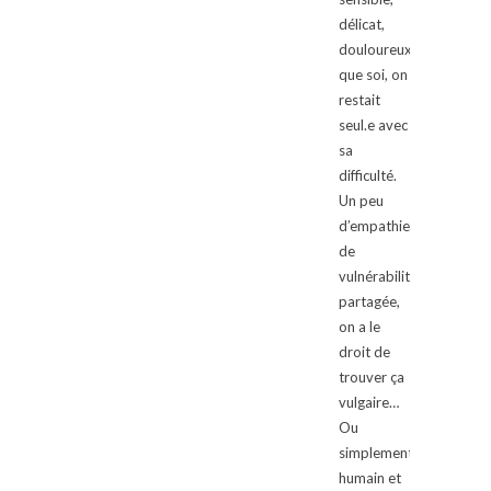
délicat,
douloureux
que soi, on
restait
seul.e avec
sa
difficulté.
Un peu
d’empathie,
de
vulnérabilité
partagée,
on a le
droit de
trouver ça
vulgaire…
Ou
simplement
humain et