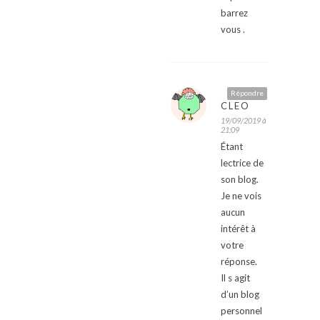
barrez
vous .
Répondre
CLEO
19/09/2019 à
21:09
Étant
lectrice de
son blog.
Je ne vois
aucun
intérêt à
votre
réponse.
Il s agit
d’un blog
personnel