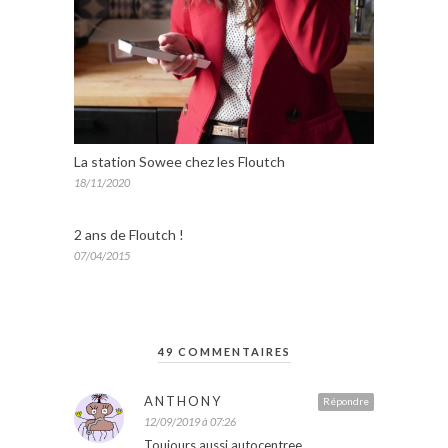
La station Sowee chez les Floutch
18/11/2020
2 ans de Floutch !
07/04/2015
49 COMMENTAIRES
ANTHONY
Répondre
12/09/2019 à 07:26
Toujours aussi autocentree…