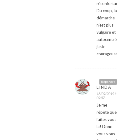
réconfortant.
Du coup, la
démarche
n’est plus
vulgaire et
autocentrée,
juste
courageuse.
Répondre
LINDA
18/09/2019 à
09:57
Je me
répète que
faites vous
la! Donc
vous vous