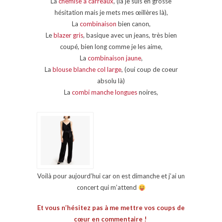
La
chemise à carreaux
, (la je suis en grosse
hésitation mais je mets mes œillères là),
La
combinaison
bien canon,
Le
blazer gris
, basique avec un jeans, très bien
coupé, bien long comme je les aime,
La
combinaison jaune
,
La
blouse blanche col large
, (oui coup de coeur
absolu là)
La
combi manche longues
noires,
Voilà pour aujourd’hui car on est dimanche et j’ai un
concert qui m’attend
Et vous n’hésitez pas à me mettre vos coups de
cœur en commentaire !