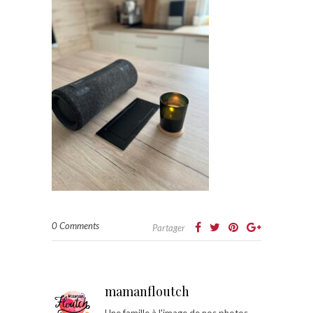
0 Comments
Partager
mamanfloutch