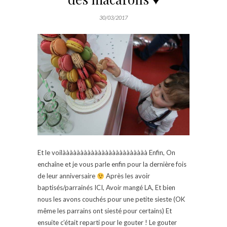
30/03/2017
Et le voilàààààààààààààààààààààààà Enfin, On
enchaîne et je vous parle enfin pour la dernière fois
de leur anniversaire
Après les avoir
baptisés/parrainés ICI, Avoir mangé LA, Et bien
nous les avons couchés pour une petite sieste (OK
même les parrains ont siesté pour certains) Et
ensuite c’était reparti pour le gouter ! Le gouter