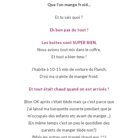
Que l’on mange froid…
Et tu sais quoi ?
Eh ben pas du tout !
Les boites sont SUPER BIEN,
Nous avions tout mis dans le coffre,
Et tout a bien tenu !
J’habite à 10-15 min de voiture du Flunch,
D’où ma crainte de manger froid.
Et tout était chaud quand on est arrivés !
(Bon OK après c’était tiède mais ça c’est parce que
j’ai laissé ma barquette ouverte pendant que je
m’occupais des enfants etc avant de manger…)
(En même temps c’est un peu le quotidien des
parents de manger tiède non?)
(Mais les autres ont mangé chaud eux ^^)