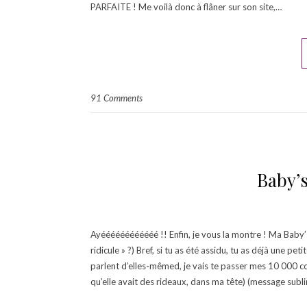
PARFAITE ! Me voilà donc à flâner sur son site,…
91 Comments
Baby’s
Ayéééééééééééé !! Enfin, je vous la montre ! Ma Bab
ridicule » ?) Bref, si tu as été assidu, tu as déjà une p
parlent d’elles-mêmed, je vais te passer mes 10 000
qu’elle avait des rideaux, dans ma tête) (message sub