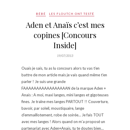
BÉBÉ
LES FLOUTCH ONT TESTÉ
Aden et Anaïs c’est mes
copines [Concours
Inside]
19/07/2013
Ouais je sais, tu as lu concours alors tu vas t’en
battre de mon article mais je vais quand même t’en
parler ! Je suis une grande
FAAAAAAAAAAAAAAAAAN de la marque Aden +
Anaïs : A moi, maxi langes, mini langes et gigoteuses
fines. Je traîne mes langes PARTOUT !! Couverture,
bavoir, par soleil, moustiquaire, lange
d’emmaillotement, robe de soirée… Je fais TOUT
avec mes langes ! Alors quand on m’a proposé un
partenariat avec Aden+Anaïs, tu te doutes bien…