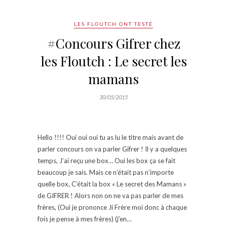
LES FLOUTCH ONT TESTÉ
#Concours Gifrer chez
les Floutch : Le secret les
mamans
30/05/2015
Hello !!!! Oui oui oui tu as lu le titre mais avant de
parler concours on va parler Gifrer ! Il y a quelques
temps, J’ai reçu une box… Oui les box ça se fait
beaucoup je sais. Mais ce n’était pas n’importe
quelle box, C’était la box « Le secret des Mamans »
de GIFRER ! Alors non on ne va pas parler de mes
frères, (Oui je prononce Ji Frère moi donc à chaque
fois je pense à mes frères) (j’en…