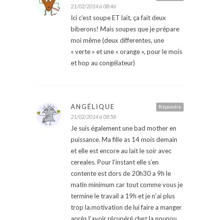
21/02/2014 à 08:46
Ici c’est soupe ET lait, ça fait deux
biberons! Mais soupes que je prépare
moi même (deux differentes, une
« verte » et une « orange », pour le mois
et hop au congélateur)
ANGÉLIQUE
Répondre
21/02/2014 à 08:58
Je suis également une bad mother en
puissance. Ma fille as 14 mois demain
et elle est encore au lait le soir avec
cereales. Pour l’instant elle s’en
contente est dors de 20h30 a 9h le
matin minimum car tout comme vous je
termine le travail a 19h et je n’ai plus
trop la.motivation de lui faire a manger
après l’avoir récupéré chez la nounou