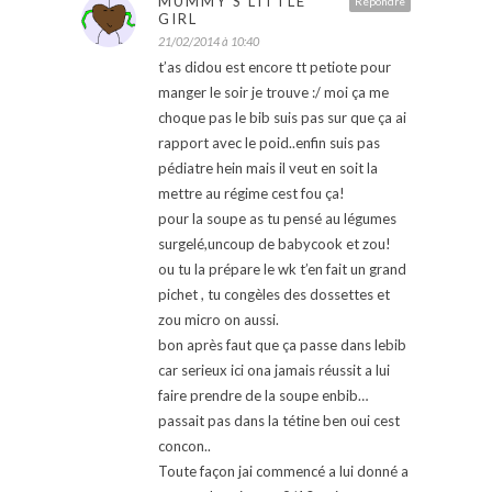
MUMMY'S LITTLE
Répondre
GIRL
21/02/2014 à 10:40
t’as didou est encore tt petiote pour
manger le soir je trouve :/ moi ça me
choque pas le bib suis pas sur que ça ai
rapport avec le poid..enfin suis pas
pédiatre hein mais il veut en soit la
mettre au régime cest fou ça!
pour la soupe as tu pensé au légumes
surgelé,uncoup de babycook et zou!
ou tu la prépare le wk t’en fait un grand
pichet , tu congèles des dossettes et
zou micro on aussi.
bon après faut que ça passe dans lebib
car serieux ici ona jamais réussit a lui
faire prendre de la soupe enbib…
passait pas dans la tétine ben oui cest
concon..
Toute façon jai commencé a lui donné a