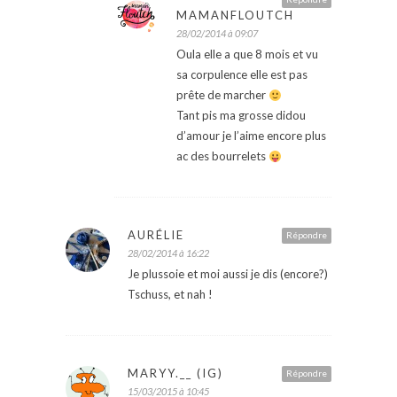
MAMANFLOUTCH
28/02/2014 à 09:07
Oula elle a que 8 mois et vu
sa corpulence elle est pas
prête de marcher
Tant pis ma grosse didou
d’amour je l’aime encore plus
ac des bourrelets
AURÉLIE
Répondre
28/02/2014 à 16:22
Je plussoie et moi aussi je dis (encore?)
Tschuss, et nah !
MARYY.__ (IG)
Répondre
15/03/2015 à 10:45