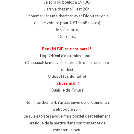
Je sors du boulot à 19h30,
J’arrive chez moi il est 20h,
(l’homme vient me chercher avec Didou car on a
qu’une voiture pour 2 #TeamPauvres)
Je suis morte,
Du coup…
Ben UN BIB et c’est parti !
Hop
240ml d’eau
, micro ondes
(Ouaaaaah la mauvaise mère elle utilise un micro
ondes)
8 dosettes de lait
et
Tchuss man !
(Ouais je dis Tchuss)
Non, franchement, j’ai pas envie de lui donner un
petit pot le soir,
Je suis égoïste j’avoue mais bordel c’est tellement
pratique de la mettre dans son transat et de
comater un peu.