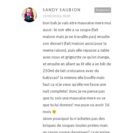
SANDY SAUBION
Répondre
21/02/2014 à 10:20
bon bah je vais etre mauvaise mere moi
aussi : le soir elle a sa soupe (fait
maison mais je ne travaille pas) ensuite
son dessert (fait maison aussi pour la
meme raison), puis elle repasse a table
avec nous et grignotte ce qu’on mange,
et ensuite en allant au lit elle a un bib de
250ml de lait croissance avec du
babycao! la mienne elle bouffe mais
faut ca si je veux qu’elle me fasse une
nuit complete! donc je ne pense pas
que tu sois une mauvaise mere vu ce
que tu lui donnes! ma puce va avoir 16
mois
sinon pourquoi tu n’achetes pas des
briques de soupes toutes pretes mais
au rayon soupe classiques? ca m’arrive