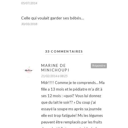
05/07/2014
Celle qui voulait garder ses bébés…
30/03/2018
33 COMMENTAIRES
MARINE DE
Répondre
MINICHOUPI
21/02/2014 à 08:25
Mdr!!!! Comme je te comprends… Ma
fille a 13 mois et le pédiatre m’a dit à
ses 12 mois : »quoi? Vous lui donnez
que du lait le soir?? » Du coup j’ai
essayé la soupe ms après sa journée
elle est trop fatiguée! Ms les légumes
peuvent être remplacés par les fruits