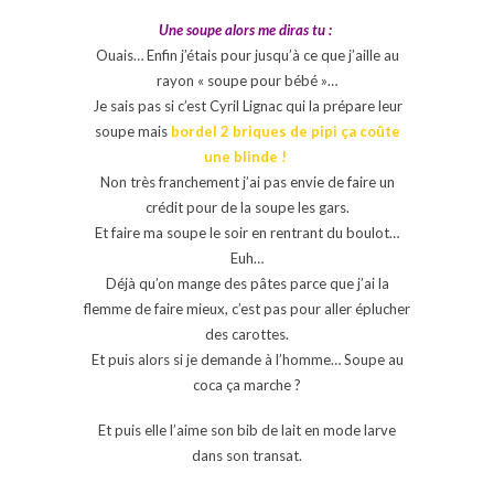
Une soupe alors me diras tu :
Ouais… Enfin j’étais pour jusqu’à ce que j’aille au
rayon « soupe pour bébé »…
Je sais pas si c’est Cyril Lignac qui la prépare leur
soupe mais
bordel 2 briques de pipi ça coûte
une blinde !
Non très franchement j’ai pas envie de faire un
crédit pour de la soupe les gars.
Et faire ma soupe le soir en rentrant du boulot…
Euh…
Déjà qu’on mange des pâtes parce que j’ai la
flemme de faire mieux, c’est pas pour aller éplucher
des carottes.
Et puis alors si je demande à l’homme… Soupe au
coca ça marche ?
Et puis elle l’aime son bib de lait en mode larve
dans son transat.