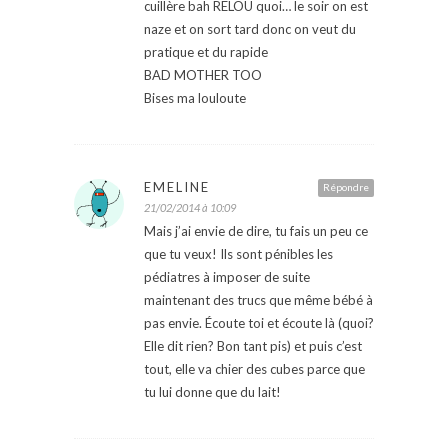
cuillère bah RELOU quoi… le soir on est
naze et on sort tard donc on veut du
pratique et du rapide
BAD MOTHER TOO
Bises ma louloute
EMELINE
Répondre
21/02/2014 à 10:09
Mais j’ai envie de dire, tu fais un peu ce
que tu veux! Ils sont pénibles les
pédiatres à imposer de suite
maintenant des trucs que même bébé à
pas envie. Écoute toi et écoute là (quoi?
Elle dit rien? Bon tant pis) et puis c’est
tout, elle va chier des cubes parce que
tu lui donne que du lait!