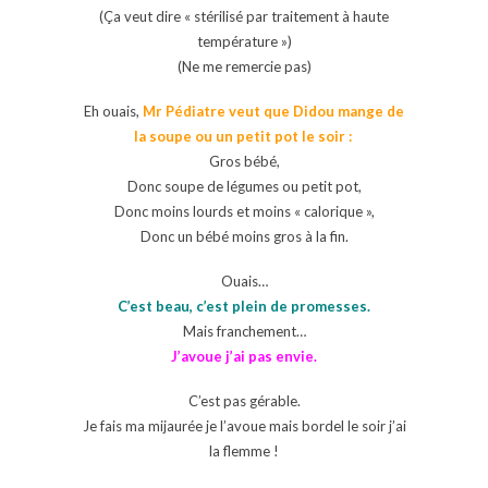
(Ça veut dire « stérilisé par traitement à haute
température »)
(Ne me remercie pas)
Eh ouais,
Mr Pédiatre veut que Didou mange de
la soupe ou un petit pot le soir :
Gros bébé,
Donc soupe de légumes ou petit pot,
Donc moins lourds et moins « calorique »,
Donc un bébé moins gros à la fin.
Ouais…
C’est beau, c’est plein de promesses.
Mais franchement…
J’avoue j’ai pas envie.
C’est pas gérable.
Je fais ma mijaurée je l’avoue mais bordel le soir j’ai
la flemme !