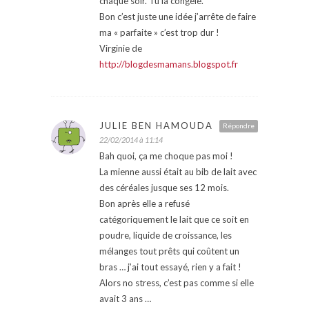
chaque soir. Tu la congele.
Bon c’est juste une idée j’arrête de faire
ma « parfaite » c’est trop dur !
Virginie de
http://blogdesmamans.blogspot.fr
JULIE BEN HAMOUDA
Répondre
22/02/2014 à 11:14
Bah quoi, ça me choque pas moi !
La mienne aussi était au bib de lait avec
des céréales jusque ses 12 mois.
Bon après elle a refusé
catégoriquement le lait que ce soit en
poudre, liquide de croissance, les
mélanges tout prêts qui coûtent un
bras … j’ai tout essayé, rien y a fait !
Alors no stress, c’est pas comme si elle
avait 3 ans …