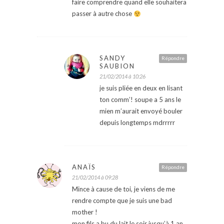
faire comprendre quand elle souhaitera
passer à autre chose
SANDY
Répondre
SAUBION
21/02/2014 à 10:26
je suis pliée en deux en lisant
ton comm’! soupe a 5 ans le
mien m’aurait envoyé bouler
depuis longtemps mdrrrrr
ANAÏS
Répondre
21/02/2014 à 09:28
Mince à cause de toi, je viens de me
rendre compte que je suis une bad
mother !
mon fils a bu du lait le soir jusqu’à 1 an.