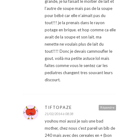
grande, je lui faisait le moitier de lait et
l’autre de soupe mais pas de la soupe
pour bébé car elle n’aimait pas du
tout!!! je la prenais dans le rayon
potage en brique. et hop comme ca elle
avait de la soupe et son lait. ma
nenette ne voulais plus de lait du
tout!!!! Donc je devais cammoufler le
gout. voilà ma petite astuce lol mais
faites comme vous le sentez car les
pediatres changent tres souvant leurs
discourt.
TIFTOPAZE
Répondre
21/02/2014 à 08:38
youhou moi aussi je suis une bad
mother, chez nous c’est pareil un bib de
240 mais avec des cereales en + (bon