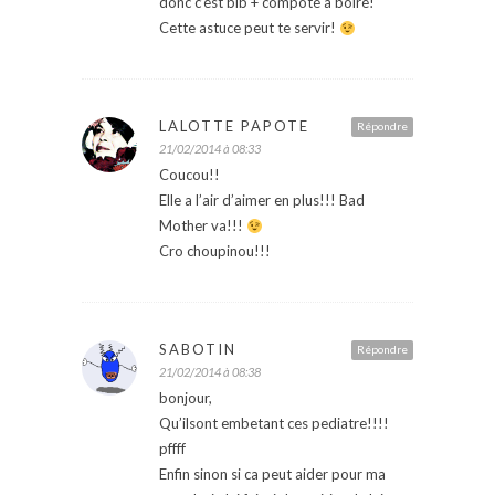
donc c’est bib + compote à boire!
Cette astuce peut te servir!
LALOTTE PAPOTE
Répondre
21/02/2014 à 08:33
Coucou!!
Elle a l’air d’aimer en plus!!! Bad
Mother va!!!
Cro choupinou!!!
SABOTIN
Répondre
21/02/2014 à 08:38
bonjour,
Qu’ilsont embetant ces pediatre!!!!
pffff
Enfin sinon si ca peut aider pour ma