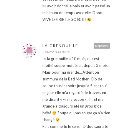
lui avoir donné le bain et avoir passé un
minimum de temps avec elle. Donc
VIVE LES BIBI LE SOIR!!!!
LA GRENOUILLE
Répondre
21/02/2014 à 09:14
Ici la grenouille a 10 mois, et c’est
moitié soupe moitié lait depuis 3 mois…
Mais pour ma grande… Attention
summum de la Bad Mother : Bib de
soupe tous les soirs jusqu’à 5 ans (oui
un jour elle m’a regardé de travers en
me disant « Fini la soupe »…) ! Et ma
grande a toujours été un gros gros
bébé
Soupe ou pas soupe ça n’a rien
changé
Fais comme tu le sens ! Didou saura te