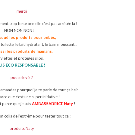
ent trop forte ben elle c’est pas arrêtée là !
NON NON NON !
taqué les produits pour bébés,
e toilette, le lait hydratant, le bain moussant…
ssi les produits de mamans,
viettes et protèges slips.
US ECO RESPONSABLE !
 demandes pourquoi je te parle de tout ça hein.
rce que c’est une super initiative !
t parce que je suis
AMBASSADRICE Naty
!
un colis de l’extrême pour tester tout ça :