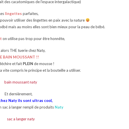
tait des cacatomiques de l’espace intergalactique)
Les
lingettes
parfaites,
 pouvoir utiliser des lingettes en paix avec la nature
bébé mais au moins elles sont bien mieux pour la peau de bébé.
t
on utilise pas trop pour être honnête,
alors THE tuerie chez Naty,
LE BAIN MOUSSANT !!
 déchire et fait
PLEIN
de mousse !
vite compris le principe et la bouteille a utiliser.
Et dernièrement,
ez Naty ils sont ultras cool,
un sac à langer rempli de produits
Naty