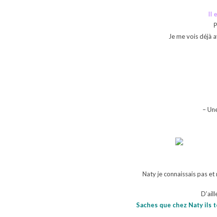
Il
P
Je me vois déjà 
– Une
Naty je connaissais pas e
D’aill
Saches que chez Naty ils 