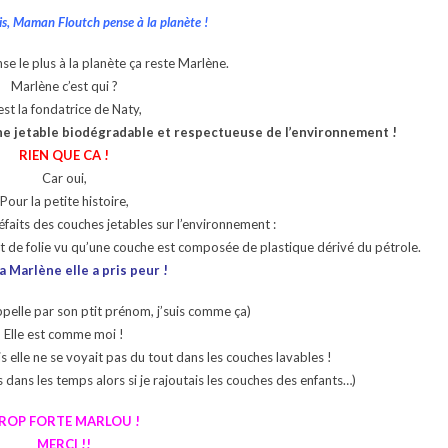
ois, Maman Floutch pense à la planète !
se le plus à la planète ça reste Marlène.
Marlène c’est qui ?
est la fondatrice de Naty,
e jetable biodégradable et respectueuse de l’environnement !
RIEN QUE CA !
Car oui,
Pour la petite histoire,
éfaits des couches jetables sur l’environnement :
t de folie vu qu’une couche est composée de plastique dérivé du pétrole.
 Marlène elle a pris peur !
appelle par son ptit prénom, j’suis comme ça)
Elle est comme moi !
s elle ne se voyait pas du tout dans les couches lavables !
es dans les temps alors si je rajoutais les couches des enfants…)
ROP FORTE MARLOU !
MERCI !!