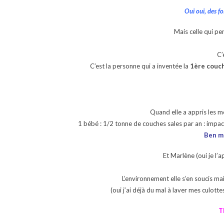
Oui oui, des f
Mais celle qui pen
C’
C’est la personne qui a inventée la
1ère couch
Quand elle a appris les m
1 bébé : 1/2 tonne de couches sales par an : impac
Ben ma
Et Marlène (oui je l’
L’environnement elle s’en soucis mai
(oui j’ai déjà du mal à laver mes culott
T