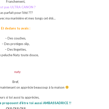
Franchement,
 est pas ULTRA CANON ?
as parfait pour l’été ???
avec ma marinière et mes tongs cet été…
Et dedans tu avais :
– Des couches,
– Des protèges slip,
– Des lingettes,
 peluche Naty toute douce,
Bref,
t maintenant on apprécie beaucoup à la maison
eurs si toi aussi tu apprécies,
te proposent d’être toi aussi AMBASSADRICE !!
OUI OUI OUI