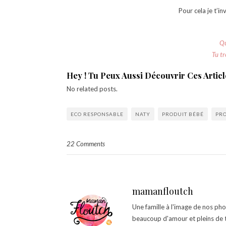
Pour cela je t’in
Qu
Tu tr
Hey ! Tu Peux Aussi Découvrir Ces Article
No related posts.
ECO RESPONSABLE
NATY
PRODUIT BÉBÉ
PRO
22 Comments
mamanfloutch
Une famille à l'image de nos ph
beaucoup d'amour et pleins de t