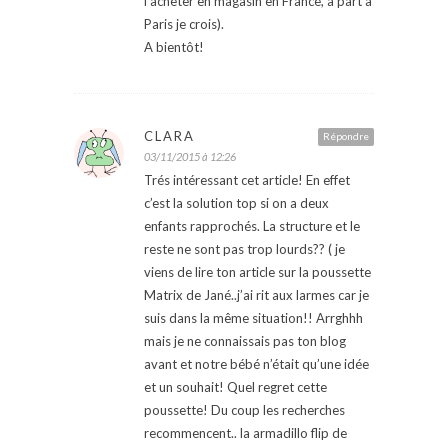
l’acheter en magasin en France, à part à
Paris je crois).
A bientôt!
CLARA
Répondre
03/11/2015 à 12:26
Trés intéressant cet article! En effet
c’est la solution top si on a deux
enfants rapprochés. La structure et le
reste ne sont pas trop lourds?? ( je
viens de lire ton article sur la poussette
Matrix de Jané..j’ai rit aux larmes car je
suis dans la même situation!! Arrghhh
mais je ne connaissais pas ton blog
avant et notre bébé n’était qu’une idée
et un souhait! Quel regret cette
poussette! Du coup les recherches
recommencent.. la armadillo flip de