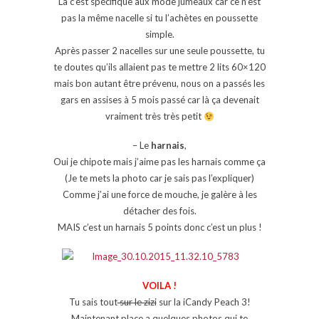
La c’est spécifique aux mode jumeaux car ce n’est
pas la même nacelle si tu l’achètes en poussette
simple.
Après passer 2 nacelles sur une seule poussette, tu
te doutes qu’ils allaient pas te mettre 2 lits 60×120
mais bon autant être prévenu, nous on a passés les
gars en assises à 5 mois passé car là ça devenait
vraiment très très petit
– Le
harnais
,
Oui je chipote mais j’aime pas les harnais comme ça
(Je te mets la photo car je sais pas l’expliquer)
Comme j’ai une force de mouche, je galère à les
détacher des fois.
MAIS c’est un harnais 5 points donc c’est un plus !
VOILA !
Tu sais tout
sur le zizi
sur la iCandy Peach 3!
Maintenant place a quelques photos qui te