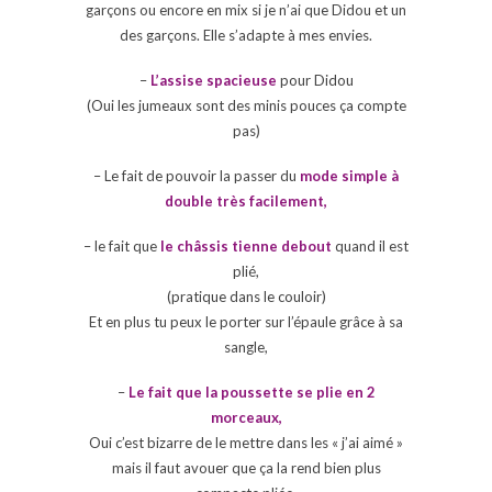
garçons ou encore en mix si je n’ai que Didou et un
des garçons. Elle s’adapte à mes envies.
–
L’assise spacieuse
pour Didou
(Oui les jumeaux sont des minis pouces ça compte
pas)
– Le fait de pouvoir la passer du
mode simple à
double très facilement,
– le fait que
le
châssis
tienne debout
quand il est
plié,
(pratique dans le couloir)
Et en plus tu peux le porter sur l’épaule grâce à sa
sangle,
–
Le fait que la poussette se plie en 2
morceaux,
Oui c’est bizarre de le mettre dans les « j’ai aimé »
mais il faut avouer que ça la rend bien plus