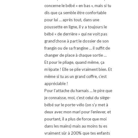
concerne le bébé « en bas », mais si tu
dis que ça semble être confortable
pour lui … après tout, dans une
poussette en ligne, il y a toujours le
bébé « de derrière » qui ne voit pas
grand’chose à part le dossier de son
frangin ou de sa frangine … il suffit de
changer de place à chaque sortie …
Et pour le pliage, quand même, ça
m’épate ! Elle se plie vraiment bien. Et
même si tu as un grand coffre, c’est
appréciable !
Pour l’attache du harnais … le pire que
je connaisse, moi, c’est celui du siège-
bébé sur le porte-vélo (on s’y met à
deux avec mon mari pour l’enlever, et
pourtant, il a plus de force que moi
dans les mains) mais au moins tu es
vraiment sûr à 200% que tes enfants