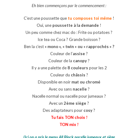
Eh bien commençons par le commencement :
C’est une poussette que
tu composes toi même
!
Oui, une
poussette à la demande
!
Un peu comme chez mac do : Frite ou potatoes ?
Ice tea ou Coca ? Grande boisson ?
Ben la c’est
« mono », « twin » ou « rapprochés » ?
Couleur de l’
assise
?
Couleur de la
canopy
?
Il y a une palette de
8 couleurs
pour les 2
Couleur du
châssis
?
Disponible en noir
mat ou chromé
Avec ou sans
nacelle
?
Nacelle normal ou nacelle pour jumeaux ?
Avec un
2ème siège
?
Des adaptateurs pour
cosy
?
Tu fais TON choix !
TON mix !
(Ici on a pris le menu All Black nacelle jumeaux et siège