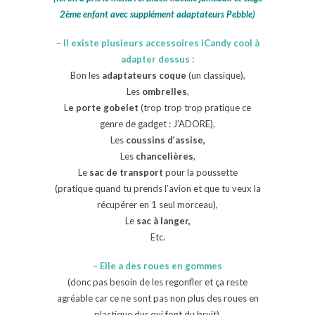
2ème enfant avec supplément adaptateurs Pebble)
– Il existe plusieurs accessoires iCandy cool à
adapter dessus :
Bon les
adaptateurs coque
(un classique),
Les
ombrelles
,
L
e porte gobelet
(trop trop trop pratique ce
genre de gadget : J’ADORE),
Les
coussins d’assise,
Les
chancelières
,
Le
sac de transport
pour la poussette
(pratique quand tu prends l’avion et que tu veux la
récupérer en 1 seul morceau),
Le
sac à langer,
Etc.
– Elle a des roues en gommes
(donc pas besoin de les regonfler et ça reste
agréable car ce ne sont pas non plus des roues en
plastique dur qui font du bruit).