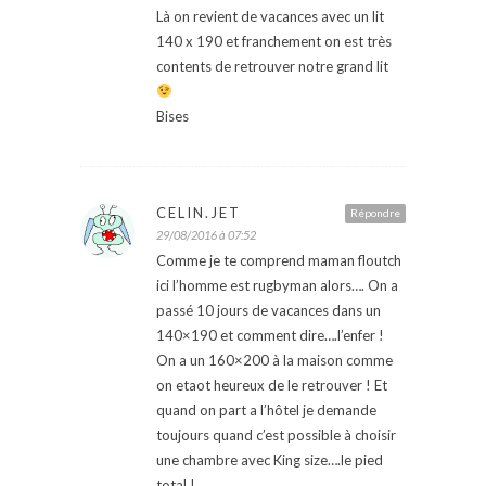
Là on revient de vacances avec un lit
140 x 190 et franchement on est très
contents de retrouver notre grand lit
Bises
CELIN.JET
Répondre
29/08/2016 à 07:52
Comme je te comprend maman floutch
ici l’homme est rugbyman alors…. On a
passé 10 jours de vacances dans un
140×190 et comment dire….l’enfer !
On a un 160×200 à la maison comme
on etaot heureux de le retrouver ! Et
quand on part a l’hôtel je demande
toujours quand c’est possible à choisir
une chambre avec King size….le pied
total !