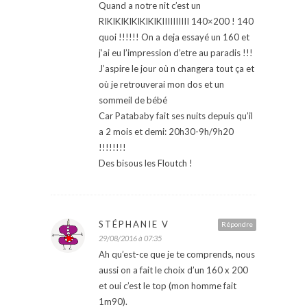
Quand a notre nit c’est un
RIKIKIKIKIKIKIKIIIIIIIIII 140×200 ! 140
quoi !!!!!! On a deja essayé un 160 et
j’ai eu l’impression d’etre au paradis !!!
J’aspire le jour où n changera tout ça et
où je retrouverai mon dos et un
sommeil de bébé
Car Patababy fait ses nuits depuis qu’il
a 2 mois et demi: 20h30-9h/9h20
!!!!!!!!
Des bisous les Floutch !
STÉPHANIE V
Répondre
29/08/2016 à 07:35
Ah qu’est-ce que je te comprends, nous
aussi on a fait le choix d’un 160 x 200
et oui c’est le top (mon homme fait
1m90).