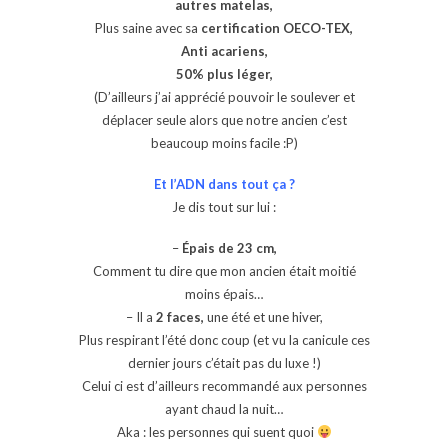
autres matelas,
Plus saine avec sa
certification OECO-TEX,
Anti acariens,
50% plus léger,
(D’ailleurs j’ai apprécié pouvoir le soulever et
déplacer seule alors que notre ancien c’est
beaucoup moins facile :P)
Et l’ADN dans tout ça ?
Je dis tout sur lui :
–
Épais de 23 cm,
Comment tu dire que mon ancien était moitié
moins épais…
– Il a
2 faces,
une été et une hiver,
Plus respirant l’été donc coup (et vu la canicule ces
dernier jours c’était pas du luxe !)
Celui ci est d’ailleurs recommandé aux personnes
ayant chaud la nuit…
Aka : les personnes qui suent quoi