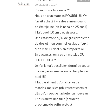
29/08/2016 à 07:29
Purée, tu me fais envie !!!!
Nous on a un matelas POURRI !!!! On
l’avait acheté il y a des années quand
on était jeune (dit la nana de 25 ans !)
Il fait quoi, 10 cm d’épaisseur …
Une catastrophe, j’ai de gros probleme
de dos et mon sommeil est laborieux !!
Mon mari lui dort bien n’importe où !
En vacances, on a eu un matelas DU
FEU DE DIEU !!
Je n’ai jamais aussi bien dormi de toute
ma vie (javais meme envie d’en pleurer
quoi !!!)
Il faut vraiment qu’on change de
matelas, mais les prix restent chers et
dès qu’on peut en acheter un nouveau,
il nous arrive une tuile (accident,
probleme de voiture etc…)