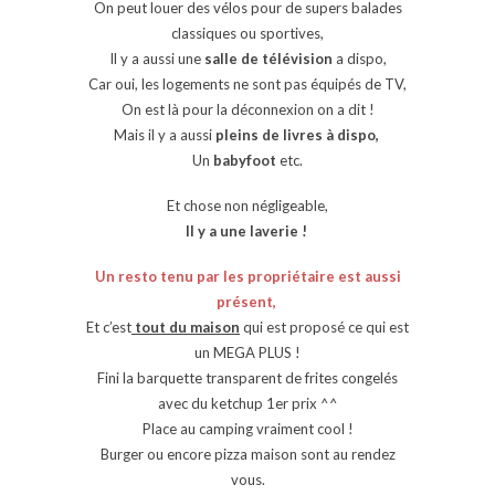
On peut louer des vélos pour de supers balades
classiques ou sportives,
Il y a aussi une
salle de télévision
a dispo,
Car oui, les logements ne sont pas équipés de TV,
On est là pour la déconnexion on a dit !
Mais il y a aussi
pleins de livres à dispo,
Un
babyfoot
etc.
Et chose non négligeable,
Il y a une laverie !
Un resto tenu par les propriétaire est aussi
présent,
Et c’est
tout du maison
qui est proposé ce qui est
un MEGA PLUS !
Fini la barquette transparent de frites congelés
avec du ketchup 1er prix ^^
Place au camping vraiment cool !
Burger ou encore pizza maison sont au rendez
vous.