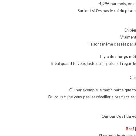
4,99€ par mois, on e
Surtout si t’es pas le roi du pira
Eh bie
Vraiment 
Ils sont même classés par â
Il y a des longs m
Idéal quand tu veux juste qu’ils puissent regarde
Com
Ou par exemple le matin parce que ton 
Du coup tu ne veux pas les réveiller alors tu cale
Oui oui c’est du v
Bref 
Si ça vous intéresse 