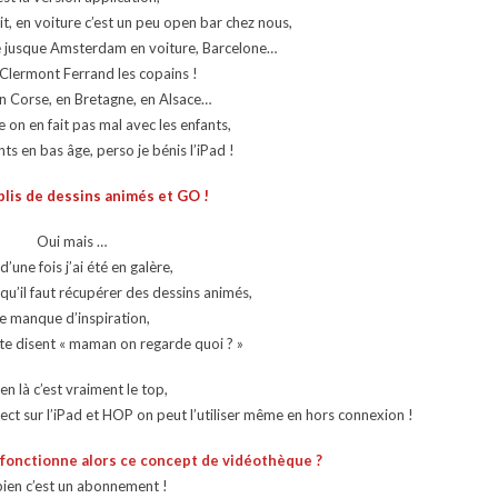
t, en voiture c’est un peu open bar chez nous,
té jusque Amsterdam en voiture, Barcelone…
 Clermont Ferrand les copains !
n Corse, en Bretagne, en Alsace…
re on en fait pas mal avec les enfants,
nts en bas âge, perso je bénis l’iPad !
plis de dessins animés et GO !
Oui mais …
d’une fois j’ai été en galère,
e qu’il faut récupérer des dessins animés,
e manque d’inspiration,
 te disent « maman on regarde quoi ? »
en là c’est vraiment le top,
rect sur l’iPad et HOP on peut l’utiliser même en hors connexion !
fonctionne alors ce concept de vidéothèque ?
bien c’est un abonnement !