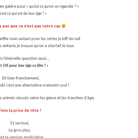
 en galère pour
« qu’est ce qu’on va regarder ? »
’est ce qui est de leur âge ? »
s pas que ce n’est pas votre cas
flix mais autant pour les séries je kiff de ouf,
 enfants je trouve qu’on a vite fait le tour.
is l’éternelle question quoi…
st OK pour leur âge ce film ? »
Eh bien franchement,
hi c’est une alternative vraiment cool !
s animés classés selon les genre et les tranches d’âge.
Finie la prise de tête !
Et surtout,
Le gros plus,
est la version application,