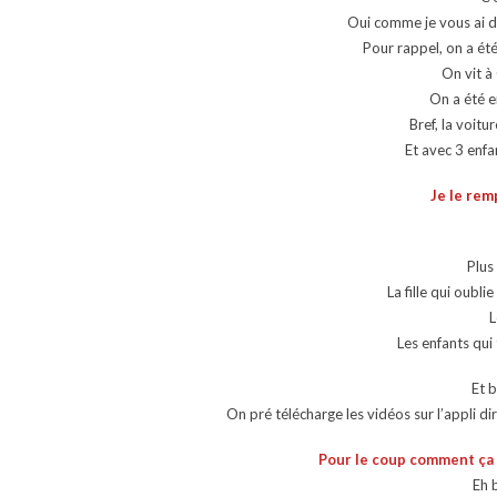
Oui comme je vous ai di
Pour rappel, on a é
On vit à
On a été e
Bref, la voitu
Et avec 3 enfa
Je le rem
Plus 
La fille qui oubli
L
Les enfants qui
Et b
On pré télécharge les vidéos sur l’appli di
Pour le coup comment ça 
Eh 