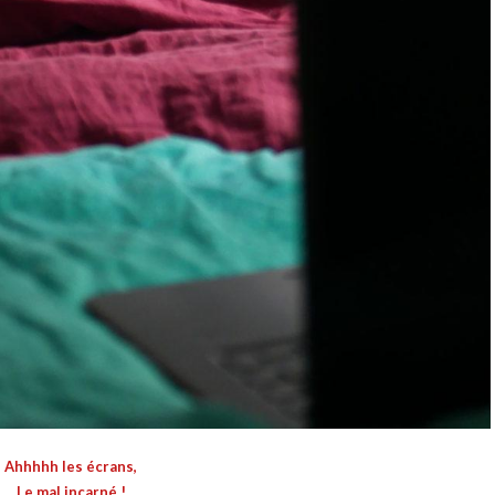
Ahhhhh les écrans,
Le mal incarné !