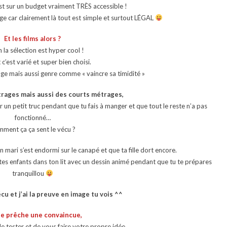
st sur un budget vraiment TRÈS accessible !
tage car clairement là tout est simple et surtout LÉGAL
Et les films alors ?
n la sélection est hyper cool !
c’est varié et super bien choisi.
ge mais aussi genre comme « vaincre sa timidité »
étrages mais aussi des courts métrages,
r un petit truc pendant que tu fais à manger et que tout le reste n’a pas
fonctionné…
ment ça ça sent le vécu ?
mari s’est endormi sur le canapé et que ta fille dort encore.
s tes enfants dans ton lit avec un dessin animé pendant que tu te prépares
tranquillou
écu et j’ai la preuve en image tu vois ^^
je prêche une convaincue,
de tester et de vous faire votre propre idée,