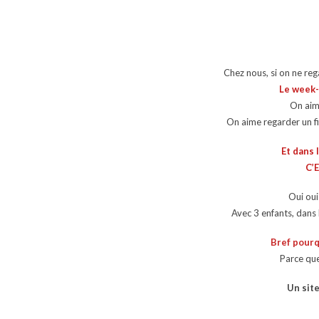
Chez nous, si on ne rega
Le week-
On aime
On aime regarder un fi
Et dans 
C’
Oui oui
Avec 3 enfants, dans l
Bref pourq
Parce que
Un site