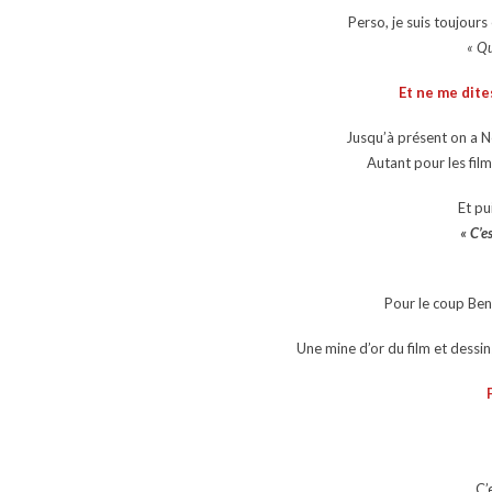
Perso, je suis toujours
« Qu
Et ne me dite
Jusqu’à présent on a Net
Autant pour les films
Et pu
« C’e
Pour le coup Bens
Une mine d’or du film et dessin
C’