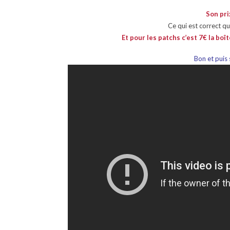
Son pri
Ce qui est correct q
Et pour les patchs c’est 7€ la boî
Bon et puis s