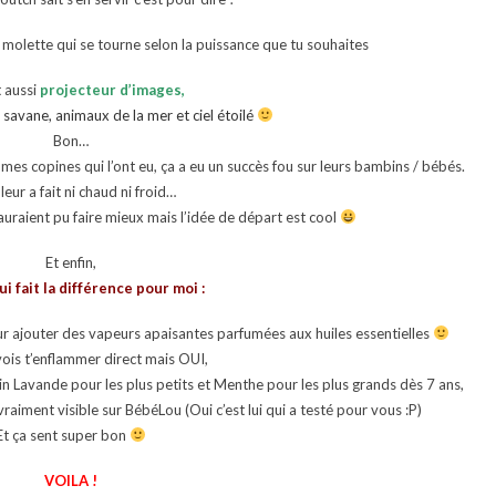
molette qui se tourne selon la puissance que tu souhaites
t aussi
projecteur d’images,
savane, animaux de la mer et ciel étoilé
Bon…
s copines qui l’ont eu, ça a eu un succès fou sur leurs bambins / bébés.
 leur a fait ni chaud ni froid…
auraient pu faire mieux mais l’idée de départ est cool
Et enfin,
ui fait la différence pour moi :
r ajouter des vapeurs apaisantes parfumées aux huiles essentielles
vois t’enflammer direct mais OUI,
in Lavande pour les plus petits et Menthe pour les plus grands dès 7 ans,
raiment visible sur BébéLou (Oui c’est lui qui a testé pour vous :P)
Et ça sent super bon
VOILA !