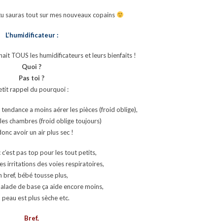
t tu sauras tout sur mes nouveaux copains
L’humidificateur :
it TOUS les humidificateurs et leurs bienfaits !
Quoi ?
Pas toi ?
etit rappel du pourquoi :
 tendance a moins aérer les pièces (froid oblige),
 les chambres (froid oblige toujours)
donc avoir un air plus sec !
c c’est pas top pour les tout petits,
es irritations des voies respiratoires,
n bref, bébé tousse plus,
 malade de base ça aide encore moins,
 peau est plus sèche etc.
Bref,