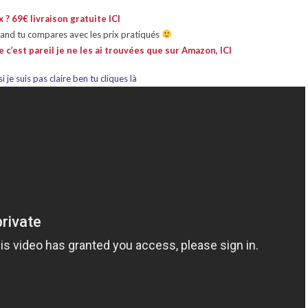
x ? 69€ livraison gratuite ICI
uand tu compares avec les prix pratiqués
te c’est pareil je ne les ai trouvées que sur Amazon, ICI
i je suis pas claire ben tu cliques là