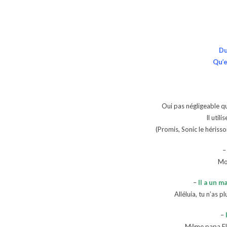
Du
Qu’e
Oui pas négligeable q
Il util
(Promis, Sonic le hériss
–
Mo
–
Il a un ma
Alléluia, tu n’as p
–
Même papa Flou