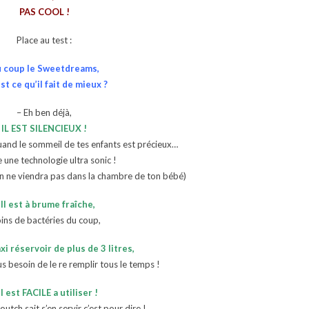
PAS COOL !
Place au test :
 coup le Sweetdreams,
st ce qu’il fait de mieux ?
– Eh ben déjà,
IL EST SILENCIEUX !
uand le sommeil de tes enfants est précieux…
ise une technologie ultra sonic !
on ne viendra pas dans la chambre de ton bébé)
Il est à brume fraîche,
ins de bactéries du coup,
xi réservoir de plus de 3 litres,
lus besoin de le re remplir tous le temps !
Il est FACILE a utiliser !
tch sait s’en servir c’est pour dire !