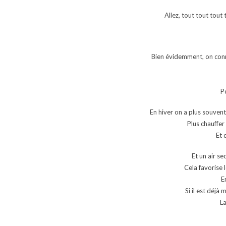
Allez, tout tout tou
Bien évidemment, on conna
P
En hiver on a plus souvent
Plus chauffer
Et 
Et un air se
Cela favorise l
E
Si il est déjà
La