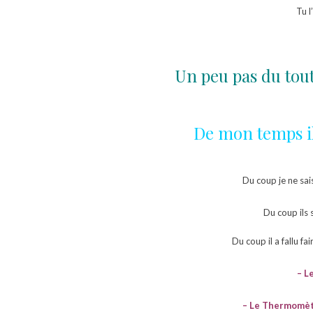
Tu l
Un peu pas du tout
De mon temps il 
Du coup je ne sai
Du coup ils 
Du coup il a fallu f
–
L
–
Le Thermomètr