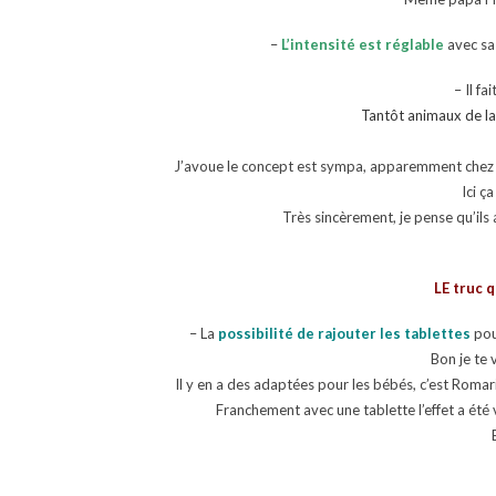
–
L’intensité est réglable
avec sa 
– Il fai
Tantôt animaux de la 
J’avoue le concept est sympa, apparemment chez me
Ici ça
Très sincèrement, je pense qu’ils 
LE truc q
– La
possibilité de rajouter les tablettes
pou
Bon je te 
Il y en a des adaptées pour les bébés, c’est Romar
Franchement avec une tablette l’effet a été v