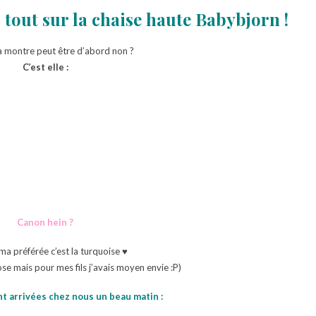
s tout sur la chaise haute Babybjorn !
la montre peut être d’abord non ?
C’est elle :
Canon hein ?
a préférée c’est la turquoise ♥
ose mais pour mes fils j’avais moyen envie :P)
nt arrivées chez nous un beau matin :