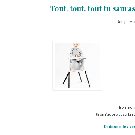
Tout, tout, tout tu saura
Bon je te 
Bon moi m
(Bon j’adore aussi la r
Et donc elles so