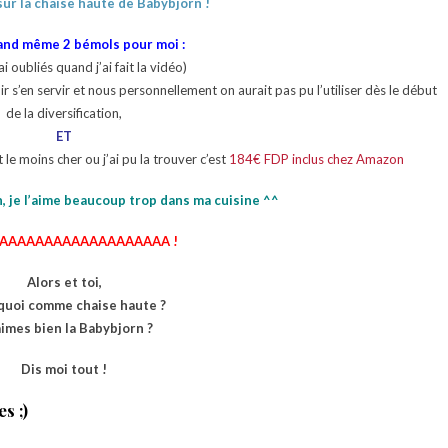
sur la chaise haute de Babybjorn !
uand même 2 bémols pour moi :
 ai oubliés quand j’ai fait la vidéo)
r s’en servir et nous personnellement on aurait pas pu l’utiliser dès le début
de la diversification,
ET
 le moins cher ou j’ai pu la trouver c’est
184€ FDP inclus chez Amazon
n, je l’aime beaucoup trop dans ma cuisine ^^
AAAAAAAAAAAAAAAAAAAA !
Alors et toi,
 quoi comme chaise haute ?
aimes bien la Babybjorn ?
Dis moi tout !
s ;)