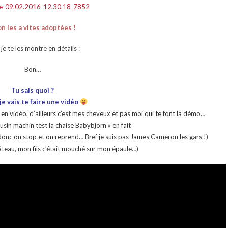
on les a vites adoptées !
 je te les montre en détails :
Bon…
Tu sais quoi ?
 je vais te faire une vidéo
 en vidéo, d’ailleurs c’est mes cheveux et pas moi qui te font la démo…
sin machin test la chaise Babybjorn » en fait
u donc on stop et on reprend… Bref je suis pas James Cameron les gars !)
gâteau, mon fils c’était mouché sur mon épaule…)