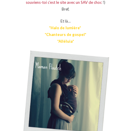
souviens-toi c’est le site avec un SAV de choc
!)
Bref,
Et là…
*Halo de lumière*
*Chanteurs de gospel*
*Alléluia*