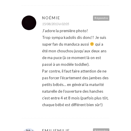
NOÉMIE
Répondre
15/08/2013 à 02:05
J’adore la première photo!
Trop sympa kadolis dis donc!! Je suis
super fan du manduca aussi
qui a
été mon chouchou jusqu’aux deux ans
de ma puce (à ce moment là on est
passé à un modèle toddler).
Par contre, il faut faire attention de ne
pas forcer l’écartement des jambes des
petits bébés… en général la maturité
naturelle de l’ouverture des hanches
c’est entre 4 et 8 mois (parfois plus tôt,
chaque bébé est différent bien sûr!)
EMILIEMILIE
Répondre