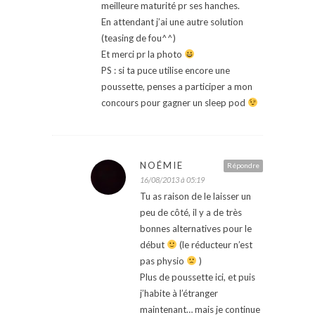
meilleure maturité pr ses hanches.
En attendant j’ai une autre solution
(teasing de fou^^)
Et merci pr la photo
PS : si ta puce utilise encore une
poussette, penses a participer a mon
concours pour gagner un sleep pod
NOÉMIE
Répondre
16/08/2013 à 05:19
Tu as raison de le laisser un
peu de côté, il y a de très
bonnes alternatives pour le
début
(le réducteur n’est
pas physio
)
Plus de poussette ici, et puis
j’habite à l’étranger
maintenant… mais je continue