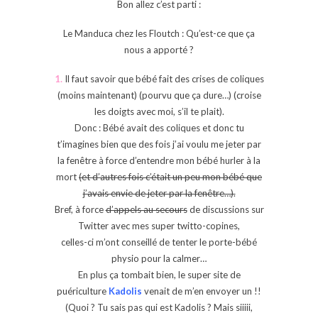
Bon allez c’est parti :
Le Manduca chez les Floutch : Qu’est-ce que ça
nous a apporté ?
1.
Il faut savoir que bébé fait des crises de coliques
(moins maintenant) (pourvu que ça dure…) (croise
les doigts avec moi, s’il te plait).
Donc : Bébé avait des coliques et donc tu
t’imagines bien que des fois j’ai voulu me jeter par
la fenêtre à force d’entendre mon bébé hurler à la
mort
(et d’autres fois c’était un peu mon bébé que
j’avais envie de jeter par la fenêtre…).
Bref, à force
d’appels au secours
de discussions sur
Twitter avec mes super twitto-copines,
celles-ci m’ont conseillé de tenter le porte-bébé
physio pour la calmer…
En plus ça tombait bien, le super site de
puériculture
Kadolis
venait de m’en envoyer un !!
(Quoi ? Tu sais pas qui est Kadolis ? Mais siiiii,