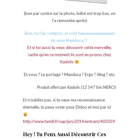
(bon par contre sur la photo, bébé est trop bas, on
l’a remontée après)
Bon, tu l’as compris, je suis faaaaaaaaaaaaaaan
de mon
Manduca
!!
Et si toi aussi tu veux découvrir cette merveille,
sache qu’en ce moment ils sont en promo chez
Kadolis
Et vous ? Le portage ? Manduca ? Ergo ? Sling ? etc.
Produit offert par Kadolis (12 547 fois MERCI)
Et n’oublies pas, si tu veux ma reconnaissance
éternelle, tu peux voter pour Didou et moi par ici
http://www.famili.fr/sap/jury2014/entrant/405059
Hey ! Tu Peux Aussi Découvrir Ces